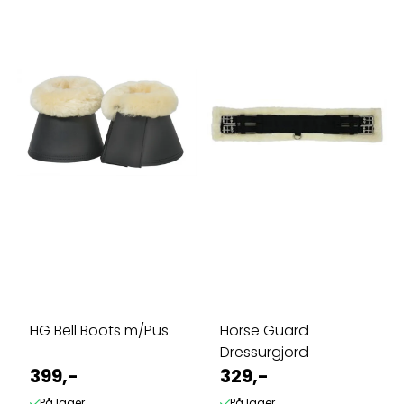
HG Bell Boots m/Pus
Horse Guard
Dressurgjord
399,-
329,-
På lager
På lager