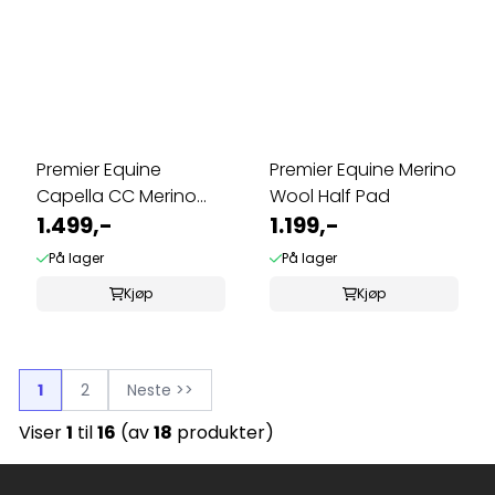
Premier Equine
Premier Equine Merino
Capella CC Merino
Wool Half Pad
Dressage
1.499,-
1.199,-
På lager
På lager
Kjøp
Kjøp
1
2
Neste >>
Viser
1
til
16
(av
18
produkter)