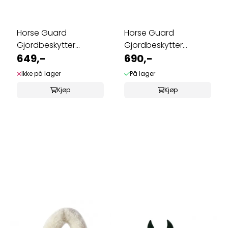
Horse Guard
Horse Guard
Gjordbeskytter
Gjordbeskytter
Dressur
649,-
Saueskinn
690,-
Ikke på lager
På lager
Kjøp
Kjøp