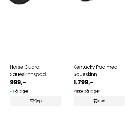
Horse Guard
Kentucky Pad med
Saueskinnspad
Saueskinn
Helfarget
999,-
1.799,-
På lager
Ikke på lager
Kjøp
Kjøp