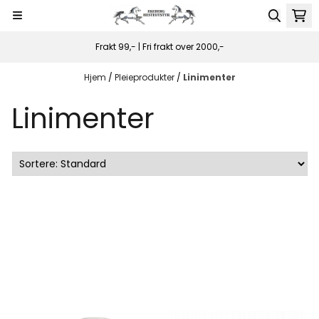
Hopp til innhold
Frakt 99,- | Fri frakt over 2000,-
Hjem
/
Pleieprodukter
/
Linimenter
Linimenter