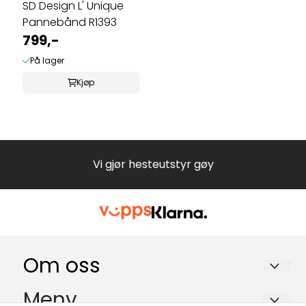
SD Design L' Unique
Pannebånd R1393
799,-
På lager
Kjøp
Vi gjør hesteutstyr gøy
Om oss
EKEBERG HESTEUTSTYR Trine Hammerstad
Meny