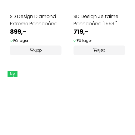
SD Design Diamond
SD Design Je taime
Extreme Pannebånd
Pannebånd "1553 "
R1675
899,-
719,-
På lager
På lager
Kjøp
Kjøp
Ny