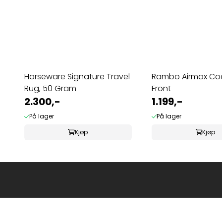
Horseware Signature Travel
Rambo Airmax Coo
Rug, 50 Gram
Front
2.300,-
1.199,-
På lager
På lager
Kjøp
Kjøp