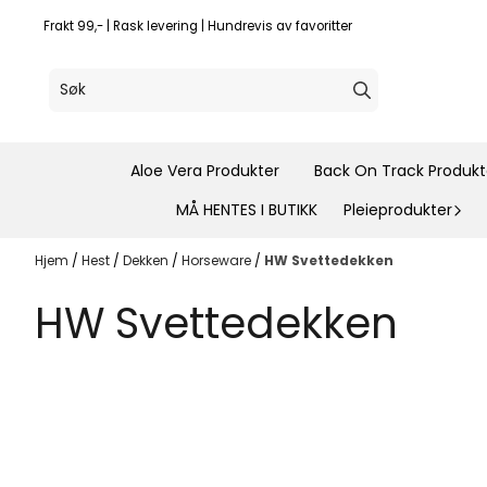
Hopp til innhold
Frakt 99,- | Rask levering | Hundrevis av favoritter
Aloe Vera Produkter
Back On Track Produkt
MÅ HENTES I BUTIKK
Pleieprodukter
Hjem
/
Hest
/
Dekken
/
Horseware
/
HW Svettedekken
HW Svettedekken