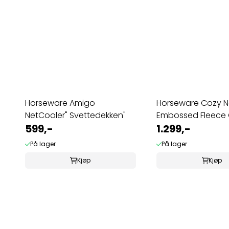
Horseware Amigo
Horseware Cozy N
NetCooler" Svettedekken"
Embossed Fleece 
599,-
1.299,-
På lager
På lager
Kjøp
Kjøp