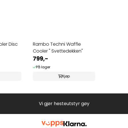
ler Disc
Rambo Techni Waffle
Cooler " Svettedekken"
799,-
På lager
Kjøp
Vi gjør hesteutstyr gøy