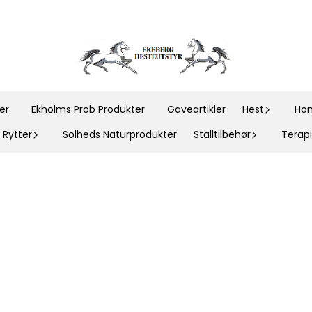
er
Ekholms Prob Produkter
Gaveartikler
Hest
Hom
Rytter
Solheds Naturprodukter
Stalltilbehør
Terapi