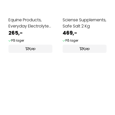
Equine Products,
Sciense Supplements,
Everyday Electrolytes
Safe Salt 2 Kg
1 Kg
265,-
469,-
På lager
På lager
Kjøp
Kjøp