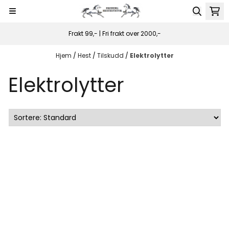
Hopp til innhold
Frakt 99,- | Fri frakt over 2000,-
Hjem
/
Hest
/
Tilskudd
/
Elektrolytter
Elektrolytter