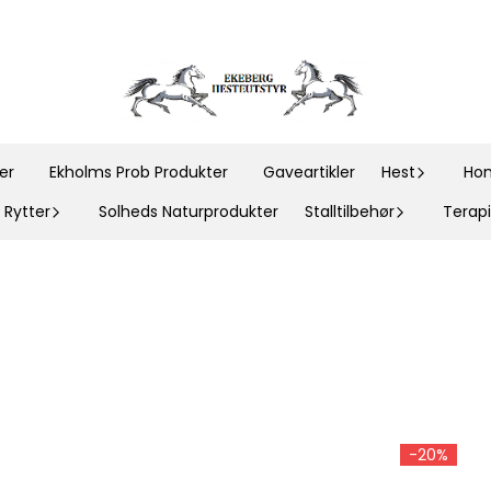
er
Ekholms Prob Produkter
Gaveartikler
Hest
Hom
Rytter
Solheds Naturprodukter
Stalltilbehør
Terapi
-20%