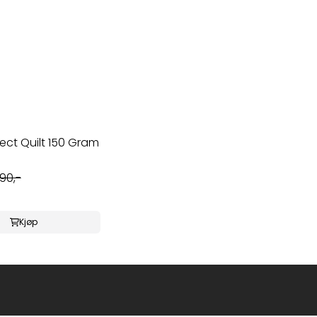
ect Quilt 150 Gram
190,-
Kjøp