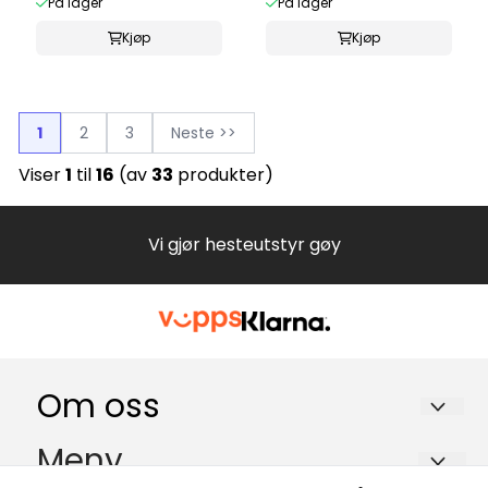
På lager
På lager
Kjøp
Kjøp
1
2
3
Neste >>
Viser
1
til
16
(av
33
produkter)
Vi gjør hesteutstyr gøy
Om oss
EKEBERG HESTEUTSTYR Trine Hammerstad
Meny
Gamle Kongevei 490