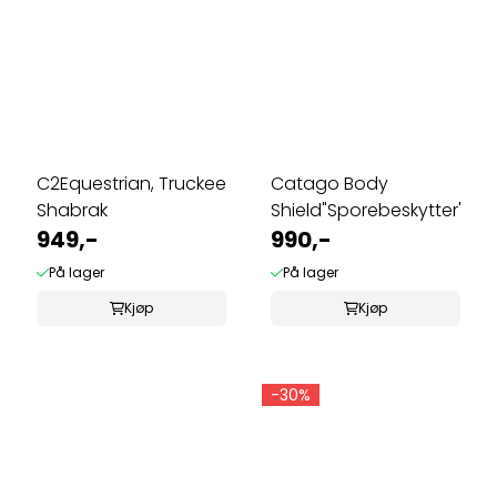
C2Equestrian, Truckee
Catago Body
Shabrak
Shield"Sporebeskytter"
949,-
990,-
På lager
På lager
Kjøp
Kjøp
-30%