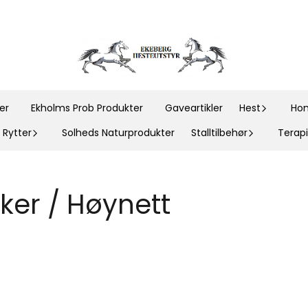
er
Ekholms Prob Produkter
Gaveartikler
Hest
Hom
Rytter
Solheds Naturprodukter
Stalltilbehør
Terapi
ker / Høynett