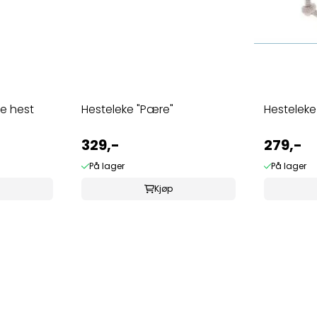
entine hest
Hesteleke "Pære"
Hestelek
329,-
279,-
På lager
På lager
Kjøp