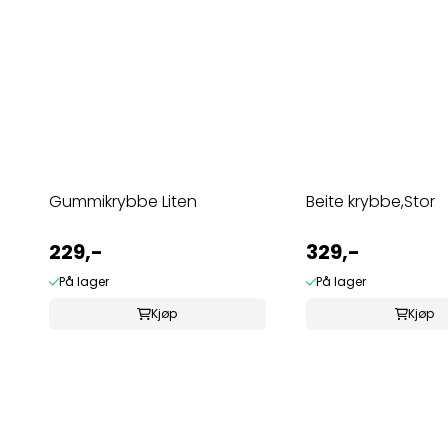
Gummikrybbe Liten
Beite krybbe,Stor
229,-
329,-
På lager
På lager
Kjøp
Kjøp