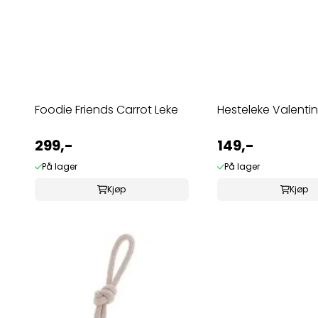
Foodie Friends Carrot Leke
Hesteleke Val
299,-
149,-
På lager
På lager
Kjøp
Kjøp