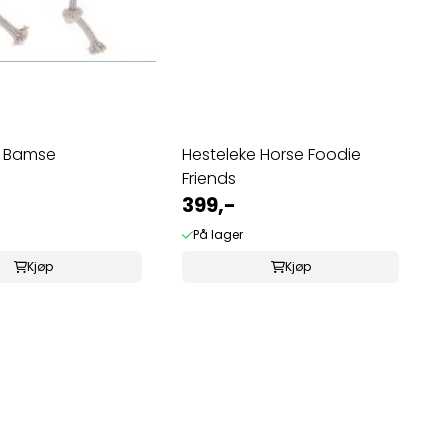
e Bamse
Hesteleke Horse Foodie
Friends
399,-
På lager
Kjøp
Kjøp